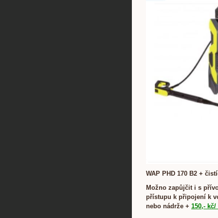
WAP PHD 170 B2 + čistí
Možno zapůjčit i s přív
přístupu k připojení k 
nebo nádrže +
150,- kč/