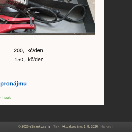
200,- kč/den
50,- kč/den
 pronájmu
- Instalo
© 2026 eStránky.cz
|
Tisk
|
Aktualizováno: 1. 8. 2026
|
Nahoru ↑