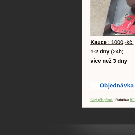
Kauce
: 1000,-kč
1-2 dny
(24h) 
více než 3 dny
1
Objednávka
Celý příspěvek
|
Rubrika:
B7 