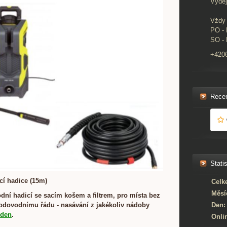
Výdej
Vždy 
PO - 
SO - 
+420
Rece
Statis
cí hadice (15m)
Celk
Měsí
odní hadicí se sacím košem a filtrem, pro místa bez
Den:
vodovodnímu řádu - nasávání z jakékoliv nádoby
 den
.
Onli