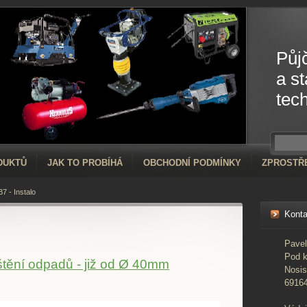
Půj
a s
tec
DUKTŮ
JAK TO PROBÍHÁ
OBCHODNÍ PODMÍNKY
ZPROSTŘ
B7 - Instalo
Konta
Pave
Pod 
ištění odpadů - již od Ø 40mm
Nosis
6916