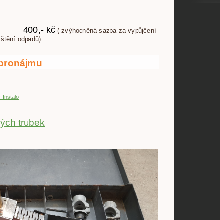
400,- kč
( zvýhodněná sazba za vypůjčení
štění odpadů)
pronájmu
- Instalo
ých trubek