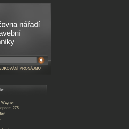
čovna nářadí
tavební
hniky
EDKOVÁNÍ PRONÁJMU
kt
l Wagner
kopcem 275
lav
4