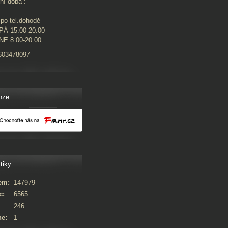
ní doba :
po tel.dohodě
PÁ 15.00-20.00
NE 8.00-20.00
603478097
nze
tiky
em:
147979
c:
6565
246
ne:
1