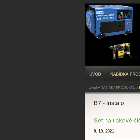
ÚVOD
NABÍDKA PRO
Úvod
»
NABÍDKA PRODUKTŮ
»
B7 - Instalo
Set na tlakové č
8. 10. 2021