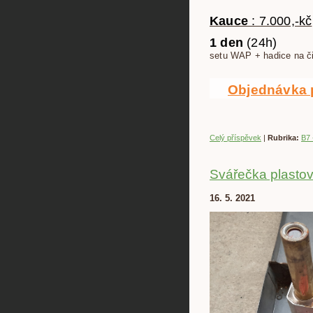
Kauce
: 7.000,-kč
1 den
(24h) 
setu WAP + hadice na či
Objednávka 
Celý příspěvek
|
Rubrika:
B7 
Svářečka plastov
16. 5. 2021