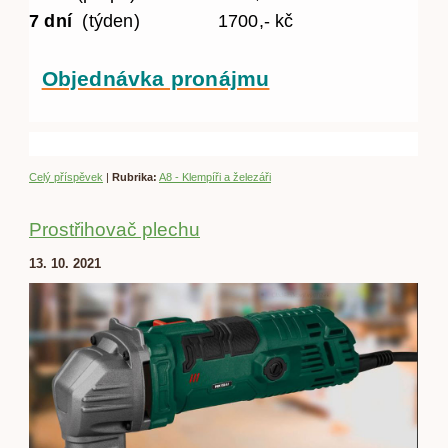
7 dní
(týden) 1700,- kč
Objednávka pronájmu
Celý příspěvek
|
Rubrika:
A8 - Klempíři a železáři
Prostřihovač plechu
13. 10. 2021