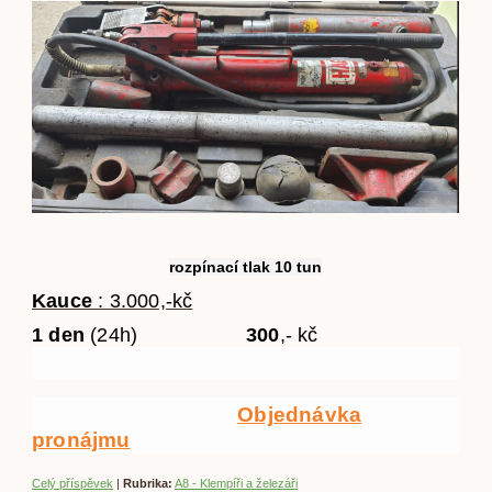
rozpínací tlak 10 tun
Kauce
: 3.000,-kč
1 den
(24h)
300
,- kč
Objednávka
pronájmu
Celý příspěvek
|
Rubrika:
A8 - Klempíři a železáři