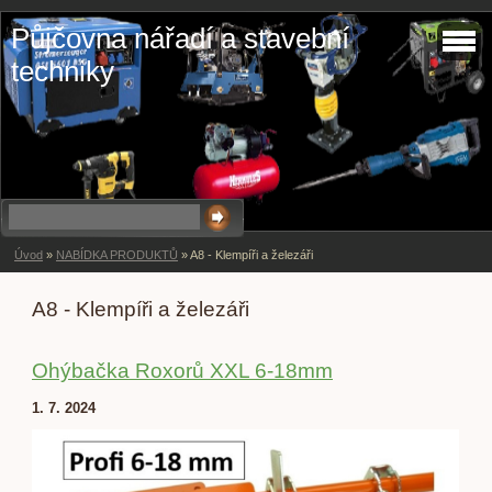
Půjčovna nářadí a stavební
techniky
Úvod
»
NABÍDKA PRODUKTŮ
»
A8 - Klempíři a železáři
A8 - Klempíři a železáři
Ohýbačka Roxorů XXL 6-18mm
1. 7. 2024