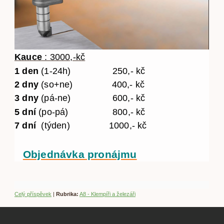
Kauce
: 3000,-kč
1 den
(1-24h) 250,- kč
2 dny
(so+ne) 400,- kč
3 dny
(pá-ne) 600,- kč
5 dní
(po-pá) 800,- kč
7 dní
(týden) 1000,- kč
Objednávka pronájmu
Celý příspěvek
|
Rubrika:
A8 - Klempíři a železáři