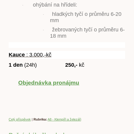
ohýbání na hřídeli:
·
hladkých tyčí o průměru 6-20
·
mm
žebrovaných tyčí o průměru 6-
·
18 mm
Kauce
: 3.000,-kč
1 den
(24h)
250,-
kč
Objednávka pronájmu
Celý příspěvek
|
Rubrika:
A8 - Klempíři a železáři