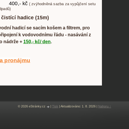
00,- kč
( zvýhodněná sazba za vypůjčení setu
dpadů)
istící hadice (15m)
vodní hadicí se sacím košem a filtrem, pro
připojení k vodovodnímu řádu - nasávání z
o nádrže +
150,- kč/ den
.
a pronájmu
© 2026 eStránky.cz
|
Tisk
|
Aktualizováno: 1. 8. 2026
|
Nahoru ↑