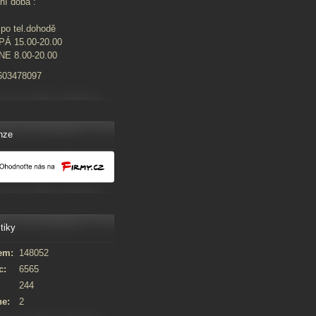
ní doba :
po tel.dohodě
PÁ 15.00-20.00
NE 8.00-20.00
603478097
nze
tiky
em:
148052
c:
6565
244
ne:
2