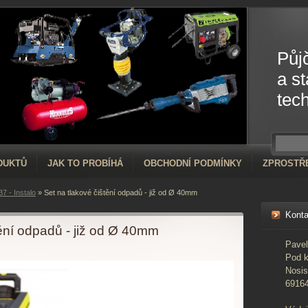
Půj
a s
tec
DUKTŮ
JAK TO PROBÍHÁ
OBCHODNÍ PODMÍNKY
ZPROSTŘ
B7 - Instalo
»
Set na tlakové čištění odpadů - již od Ø 40mm
Konta
tění odpadů - již od Ø 40mm
Pave
Pod 
Nosis
6916