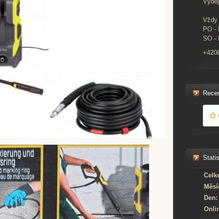
Výdej
Vždy 
PO - 
SO - 
+420
Rece
Statis
Celk
Měsí
Den:
Onli