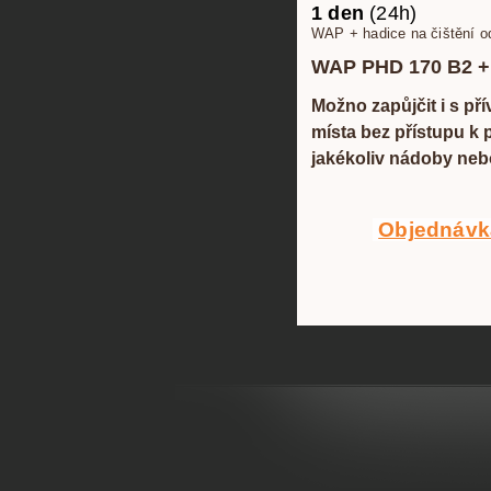
1 den
(24h) 4
WAP + hadice na čištění o
WAP PHD 170 B2 + č
Možno zapůjčit i s pří
místa bez přístupu k 
jakékoliv nádoby neb
Objednávk