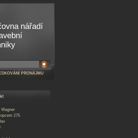
čovna nářadí
tavební
hniky
EDKOVÁNÍ PRONÁJMU
kt
l Wagner
kopcem 275
lav
4