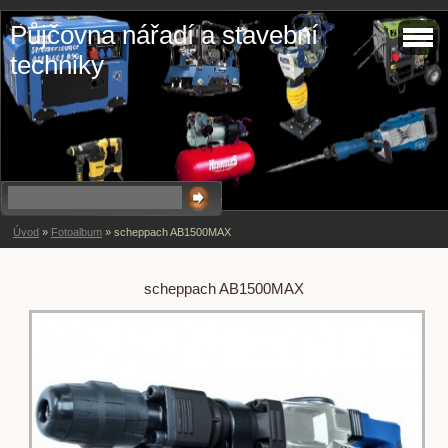
Půjčovna nářadí a stavební
techniky
Úvod
»
Fotoalbum
»
scheppach AB1500MAX
scheppach AB1500MAX