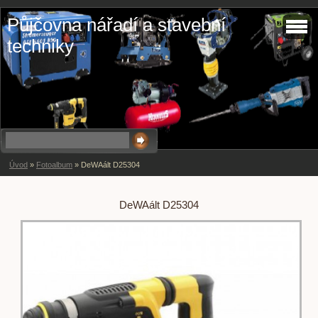
Půjčovna nářadí a stavební
techniky
Úvod
»
Fotoalbum
»
DeWAált D25304
DeWAált D25304