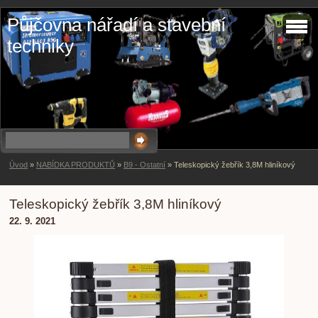
Půjčovna nářadí a stavební
techniky
Úvod
»
NABÍDKA PRODUKTŮ
»
B9 - Ostatní
»
Teleskopický žebřík 3,8M hliníkový
Teleskopický žebřík 3,8M hliníkový
22. 9. 2021