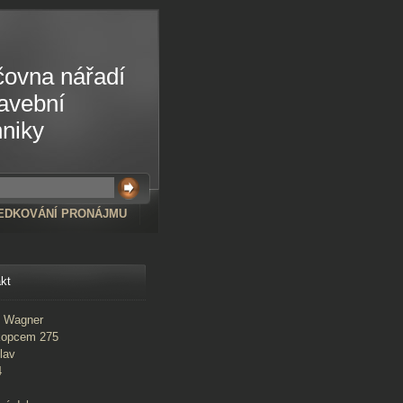
čovna nářadí
tavební
hniky
EDKOVÁNÍ PRONÁJMU
kt
l Wagner
kopcem 275
lav
4