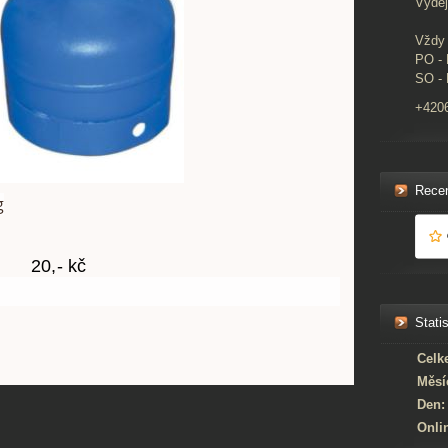
Výdej
Vždy 
PO - 
SO - 
+420
Rece
g
0,- kč
Statis
Celk
Měsí
Den:
Onli