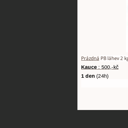
Prázdná
PB láhev 2 k
Kauce
: 500,-kč
1 den
(24h) 2