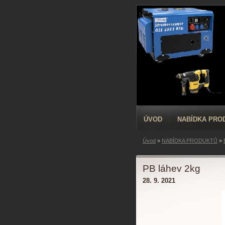
ÚVOD
NABÍDKA PRO
Úvod
»
NABÍDKA PRODUKTŮ
»
PB láhev 2kg
28. 9. 2021