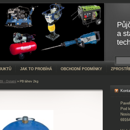
Půj
a s
tec
DUKTŮ
JAK TO PROBÍHÁ
OBCHODNÍ PODMÍNKY
ZPROSTŘ
B9 - Ostatní
»
PB láhev 2kg
Konta
Pave
Pod 
Nosis
6916