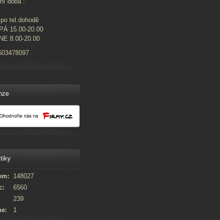
ní doba :
po tel.dohodě
PÁ 15.00-20.00
NE 8.00-20.00
603478097
nze
tiky
em:
148027
c:
6560
239
ne:
1