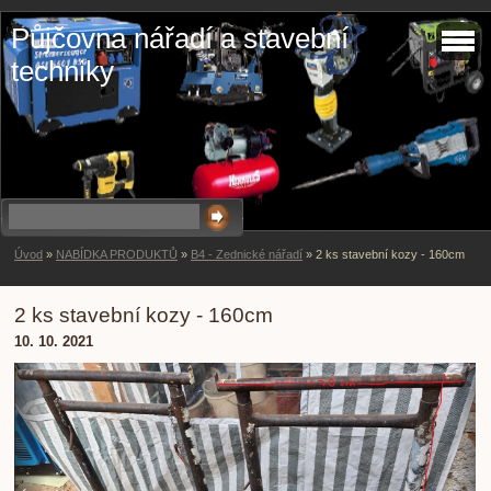
Půjčovna nářadí a stavební
techniky
Úvod
»
NABÍDKA PRODUKTŮ
»
B4 - Zednické nářadí
»
2 ks stavební kozy - 160cm
2 ks stavební kozy - 160cm
10. 10. 2021