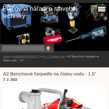
Půjčovna nářadí a stavební
techniky
Úvod
»
NABÍDKA PRODUKTŮ
»
A7a - Čerpání vody
»
A2 Benzínové čerpadlo na
čistou vodu - 1,5"
A2 Benzínové čerpadlo na čistou vodu - 1,5"
7. 2. 2022