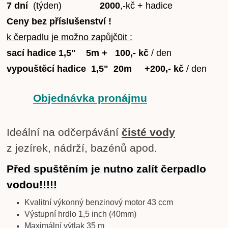
7 dní
(týden)
2000
,-kč + hadice
Ceny bez příslušenství !
k čerpadlu je možno zapůjč0it :
sací hadice 1,5" 5m + 100,- kč
/ den
vypouštěcí hadice 1,5" 20m +200,- kč
/ den
Objednávka pronájmu
Ideální na odčerpávání
čisté vody
z jezírek, nádrží, bazénů apod.
Před spuštěním je nutno zalít čerpadlo
vodou!!!!!
Kvalitní výkonný benzinový motor 43 ccm
Výstupní hrdlo 1,5 inch (40mm)
Maximální výtlak 35 m