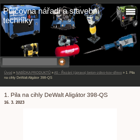
Půjčovna nářadí a stavební
techniky
Úvod
»
NABÍDKA PRODUKTŮ
»
A5 - Řezání (úprava) beton-zdivo-kov-dřevo
»
1. Pila
na cihly DeWalt Aligátor 398-QS
1. Pila na cihly DeWalt Aligátor 398-QS
16. 3. 2023