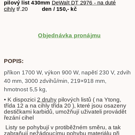
pilový list 430mm
DeWalt DT 2976 - na duté
cihly
tř.20
den / 150,- kč
Objednávka pronájmu
POPIS:
příkon 1700 W, výkon 900 W, napětí 230 V, zdvih
40 mm, 3000 zdvihů/min, 219×918 mm,
hmotnost 5,5 kg,
• K dispozici
2 druhy
pilových listů ( na Ytong,
třída 12 a na cihly třída 20 ), které jsou osazeny
destičkami karbidů, umožňují uživateli provádět
řezání cihel
Listy se pohybují v protiběžném směru, a tak
zabraňují nežádoucímu pohybu materiálu při