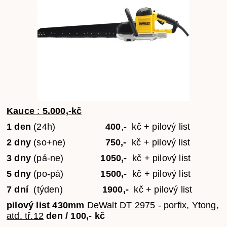
Kauce
:
5.000,-kč
1 den
(24h)
400
,- kč + pilový list
2 dny
(so+ne)
750,-
kč
+
pilový list
3 dny
(pá-ne)
1050,-
kč
+
pilový list
5 dny
(po-pá)
1500,-
kč
+
pilový list
7 dní
(týden)
1900,-
kč
+
pilový list
pilový list 430mm
DeWalt DT 2975 - porfix, Ytong,
atd. tř.12
den / 100,- kč