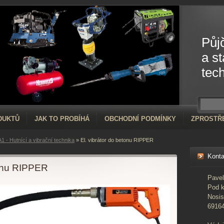
Půj
a s
tec
DUKTŮ
JAK TO PROBÍHÁ
OBCHODNÍ PODMÍNKY
ZPROSTŘ
A1 - Hutnící a vibrační technika
»
El. vibrátor do betonu RIPPER
Konta
tonu RIPPER
Pave
Pod 
Nosis
6916